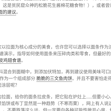
，这是贫民窟众神的松脆花生酱棉花糖食物！），或者尝
面的建议
。
以拉面为核心成分的美食，也许您可​​以选择以面条作为
有大量食谱演示，指导如何使用面条来压碎肉类和零食，但最好
皮鸡翅食谱
。
香料混合到面糊中，到添加伏特加，再到建议使用美味可口
作为一个组成部分
脆脆的三文鱼肉饼
。并且不要害怕走
面涂层呢？
的拉面，给你的面条拉皮条，把它贴在炉灶上……但要小心
果馅饼或布丁显然是一种趋势（不寒而栗），网上有人说
）。不要跌落这么远。但一定要向各种可能性敞开心扉，