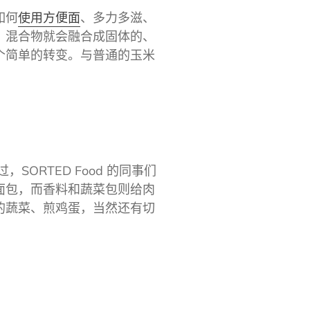
如何
使用方便面
、多力多滋、
，混合物就会融合成固体的、
个简单的转变。与普通的玉米
过
，SORTED Food 的同事们
面包，而香料和蔬菜包则给肉
的蔬菜、煎鸡蛋，当然还有切