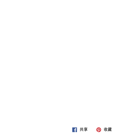
在
固
共享
收藏
FACEBOOK
定
上
在
共
PINTEREST