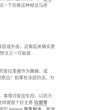
试一下完善这种相当马虎
涂层或外皮。这看起来确实更
的想法之一可能是
的是拉差酱作为蘸酱。或
得更远！如果有涂层的话，为
。事情可能会失控。以防万
这样做是个好主意
拉面雪
例如
jjajang 面条刨冰
。普通