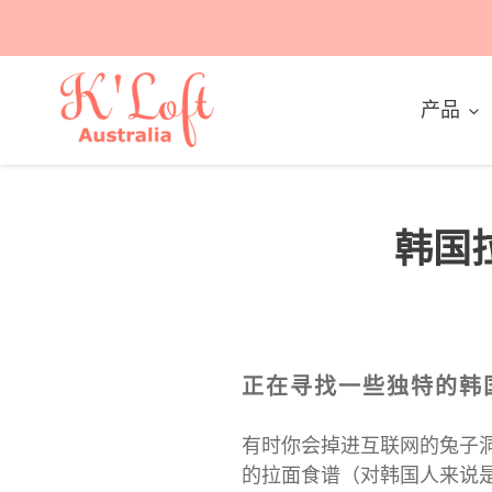
跳
到
内
容
产品
韩国
正在寻找一些独特的韩
有时你会掉进互联网的兔子洞
的拉面食谱（对韩国人来说