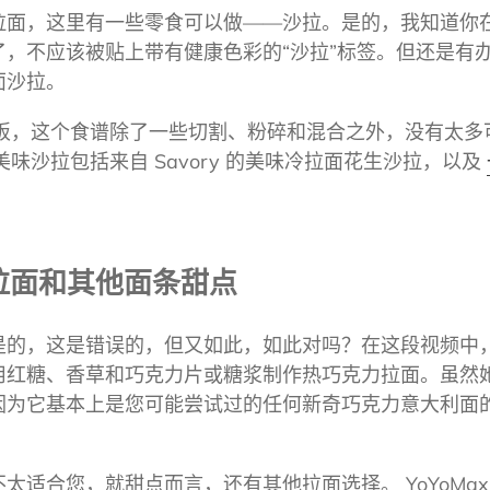
拉面，这里有一些零食可以做——沙拉。是的，我知道你
了，不应该被贴上带有健康色彩的“沙拉”标签。但还是有
面沙拉。
顿饭，这个食谱除了一些切割、粉碎和混合之外，没有太多
些美味沙拉包括来自 Savory 的美味冷拉面花生沙拉，以及
的拉面和其他面条甜点
这是错误的，但又如此，如此对吗？在这段视频中，用户 Vic
用红糖、香草和巧克力片或糖浆制作热巧克力拉面。虽然
因为它基本上是您可能尝试过的任何新奇巧克力意大利面
太适合您，就甜点而言，还有其他拉面选择。 YoYoMax