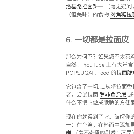
洛基路拉面饼干
（毫无疑问
（但美味）的食物
对焦糖拉
6. 一切都是拉面皮
那么为何不？如果您不太喜欢
自然。 YouTube 上
POPSUGAR
Food 的
拉面脆
它包含了一切……从将拉面
者，尝试拉面
罗非鱼涂层
或
什么不把它做成脆脆的方便
现在你就得到了它。破解你
一：在台湾，在杯面中添加
糕
（毫不奇怪的剧透：不是