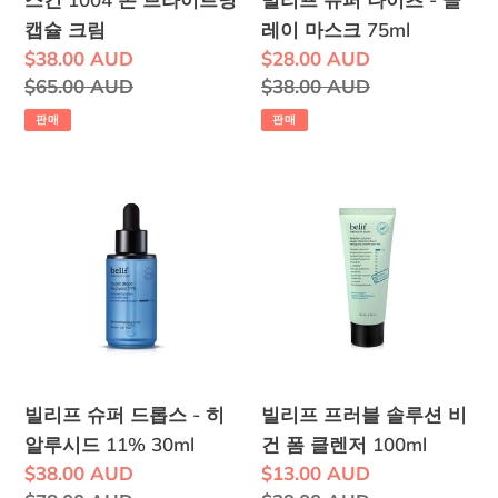
닝
-
캡슐 크림
레이 마스크 75ml
캡
클
판
$38.00 AUD
판
$28.00 AUD
슐
레
매
정
$65.00 AUD
매
정
$38.00 AUD
크
이
가
가
가
가
판매
판매
림
마
격
격
스
빌
빌
크
리
리
75ml
프
프
슈
프
퍼
러
드
블
롭
솔
스
루
빌리프 슈퍼 드롭스 - 히
빌리프 프러블 솔루션 비
-
션
알루시드 11% 30ml
건 폼 클렌저 100ml
히
비
판
$38.00 AUD
판
$13.00 AUD
알
건