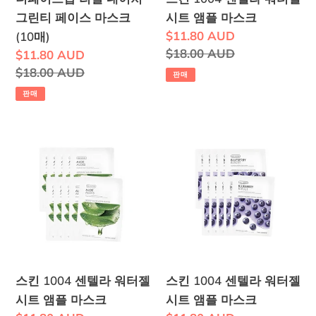
이
젤
그린티 페이스 마스크
시트 앰플 마스크
처
시
판
$11.80 AUD
(10매)
그
트
매
정
$18.00 AUD
판
$11.80 AUD
린
앰
가
가
매
정
$18.00 AUD
판매
티
플
격
가
가
판매
페
마
격
이
스
스
스
스
크
킨
킨
마
1004
1004
스
센
센
크
텔
텔
(10
라
라
매)
워
워
터
터
스킨 1004 센텔라 워터젤
스킨 1004 센텔라 워터젤
젤
젤
시트 앰플 마스크
시트 앰플 마스크
시
시