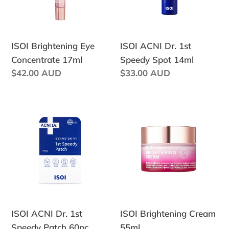
Spot
14ml
ISOI Brightening Eye
ISOI ACNI Dr. 1st
Concentrate 17ml
Speedy Spot 14ml
정
$42.00 AUD
정
$33.00 AUD
가
가
ISOI
ISOI
ACNI
Brightening
Dr.
Cream
1st
55ml
Speedy
Patch
60pc
ISOI ACNI Dr. 1st
ISOI Brightening Cream
Speedy Patch 60pc
55ml