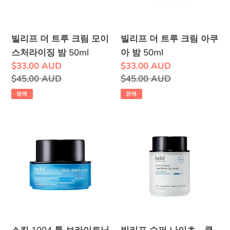
루
루
크
크
림
림
빌리프 더 트루 크림 모이
빌리프 더 트루 크림 아쿠
모
아
스처라이징 밤 50ml
아 밤 50ml
이
쿠
판
$33.00 AUD
판
$33.00 AUD
스
아
매
정
$45.00 AUD
매
정
$45.00 AUD
처
밤
가
가
가
가
판매
판매
라
50ml
격
격
이
스
빌
징
킨
리
밤
1004
프
50ml
톤
슈
브
퍼
라
나
이
이
트
츠
스킨 1004 톤 브라이트닝
빌리프 슈퍼 나이츠 - 클