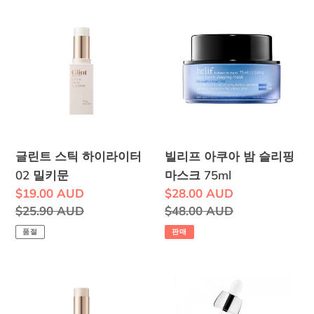
글
빌
린
리
트
프
스
아
틱
쿠
하
아
이
밤
라
슬
글린트 스틱 하이라이터
빌리프 아쿠아 밤 슬리핑
이
리
02 밀키문
마스크 75ml
터
핑
판
$19.00 AUD
판
$28.00 AUD
02
마
매
정
$25.90 AUD
매
정
$48.00 AUD
밀
스
가
가
가
가
품절
판매
키
크
격
격
문
75ml
글
CNP
린
비
트
타-