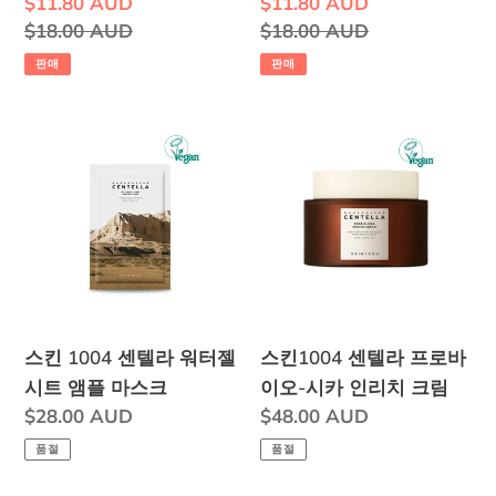
판
$11.80 AUD
판
$11.80 AUD
트
트
매
정
$18.00 AUD
매
정
$18.00 AUD
앰
앰
가
가
가
가
판매
판매
플
플
격
격
마
마
스
스
스
스
킨
킨
크
크
1004
1004
센
센
텔
텔
라
라
워
프
터
로
스킨 1004 센텔라 워터젤
스킨1004 센텔라 프로바
젤
바
시트 앰플 마스크
이오-시카 인리치 크림
시
이
정
$28.00 AUD
정
$48.00 AUD
트
오-
가
가
품절
품절
앰
시
플
카