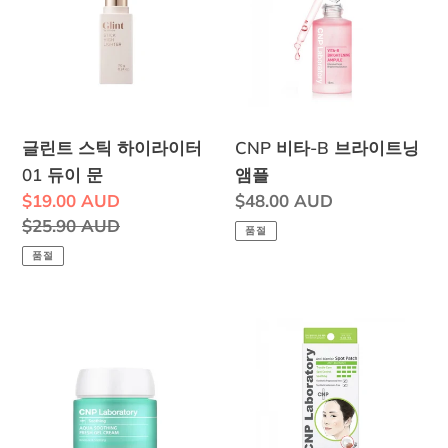
스
B
틱
브
하
라
이
이
라
트
글린트 스틱 하이라이터
CNP 비타-B 브라이트닝
이
닝
01 듀이 문
앰플
터
앰
판
$19.00 AUD
정
$48.00 AUD
01
플
매
정
$25.90 AUD
가
품절
듀
가
가
품절
이
격
문
CNP
CNP
아
안
쿠
티
아
블
수
레