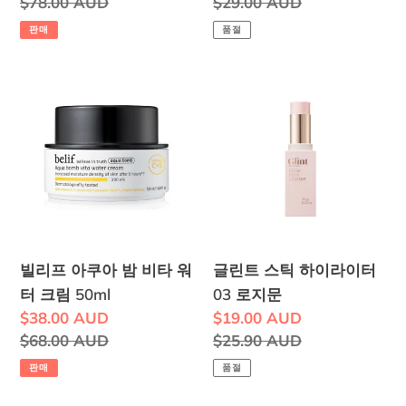
매
정
$78.00 AUD
매
정
$29.00 AUD
루
폼
가
가
가
가
판매
품절
시
클
격
격
드
렌
빌
글
11%
저
리
린
30ml
100ml
프
트
아
스
쿠
틱
아
하
밤
이
비
라
빌리프 아쿠아 밤 비타 워
글린트 스틱 하이라이터
타
이
터 크림 50ml
03 로지문
워
터
판
$38.00 AUD
판
$19.00 AUD
터
03
매
정
$68.00 AUD
매
정
$25.90 AUD
크
로
가
가
가
가
판매
품절
림
지
격
격
50ml
문