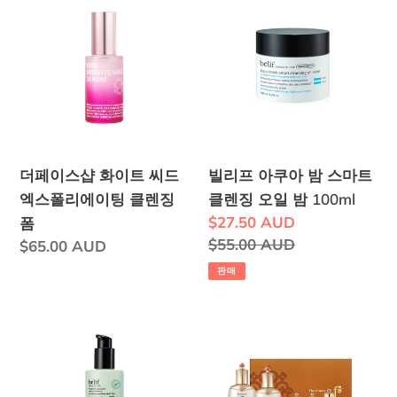
페
리
이
프
스
아
샵
쿠
화
아
이
밤
트
스
더페이스샵 화이트 씨드
빌리프 아쿠아 밤 스마트 ​​
씨
마
엑스폴리에이팅 클렌징
클렌징 오일 밤 100ml
드
트
판
$27.50 AUD
폼
엑
매
정
$55.00 AUD
정
$65.00 AUD
스
클
가
가
가
판매
폴
렌
격
리
징
빌
후
에
오
리
천
이
일
프
기
팅
밤
프
단