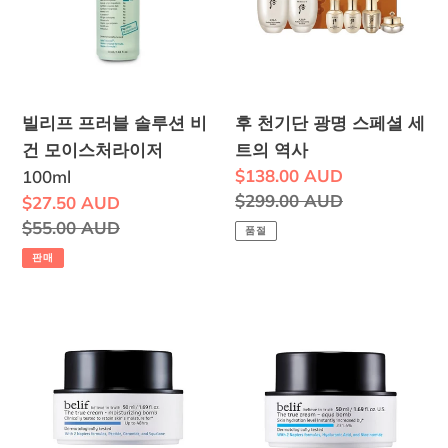
클
100ml
러
광
렌
블
명
징
솔
스
폼
루
페
빌리프 프러블 솔루션 비
후 천기단 광명 스페셜 세
션
셜
건 모이스처라이저
트의 역사
비
세
판
$138.00 AUD
100ml
건
트
매
정
$299.00 AUD
판
$27.50 AUD
모
의
가
가
매
정
$55.00 AUD
품절
이
역
격
가
가
판매
스
사
격
처
빌
빌
라
리
리
이
프
프
저
더
더
100ml
트
트