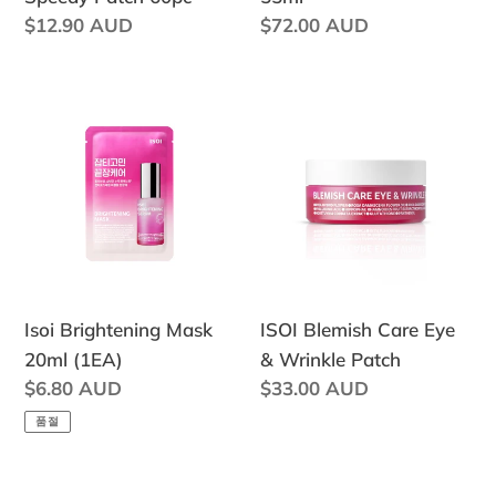
정
$12.90 AUD
정
$72.00 AUD
가
가
Isoi
ISOI
Brightening
Blemish
Mask
Care
20ml
Eye
(1EA)
&
Wrinkle
Patch
Isoi Brightening Mask
ISOI Blemish Care Eye
20ml (1EA)
& Wrinkle Patch
정
$6.80 AUD
정
$33.00 AUD
가
가
품절
더
빌