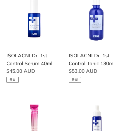
ACNI
ACNI
Dr.
Dr.
1st
1st
Control
Control
Serum
Tonic
40ml
130ml
ISOI ACNI Dr. 1st
ISOI ACNI Dr. 1st
Control Serum 40ml
Control Tonic 130ml
정
$45.00 AUD
정
$53.00 AUD
가
가
품절
품절
ISOI
ISOI
Brightening
ACNI
Eye
Dr.
Concentrate
1st
17ml
Speedy