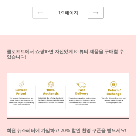
마
인
1/2페이지
스
리
이
다
크
치
전
음
크
페
페
이
이
림
지
지
클로프트에서 쇼핑하면 자신있게 K-뷰티 제품을 구매할 수
있습니다!
회원 뉴스레터에 가입하고 20% 할인 환영 쿠폰을 받으세요!