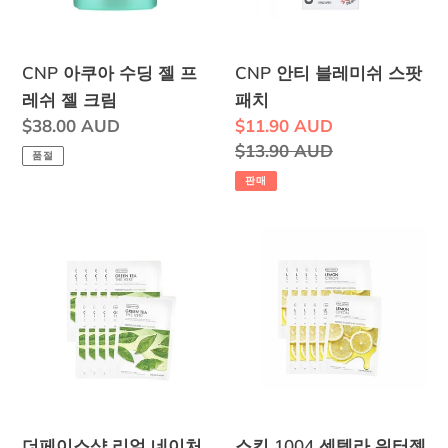
딩
미
젤
쉬
프
스
CNP 아쿠아 수딩 젤 프
CNP 안티 블레미쉬 스팟
레
팟
레쉬 젤 크림
패치
쉬
패
정
$38.00 AUD
판
$11.90 AUD
젤
치
가
매
정
$13.90 AUD
품절
크
가
가
판매
림
격
더
스
페
킨
이
1004
스
센
샵
텔
리
라
얼
워
네
터
더페이스샵 리얼 네이처
스킨 1004 센텔라 워터젤