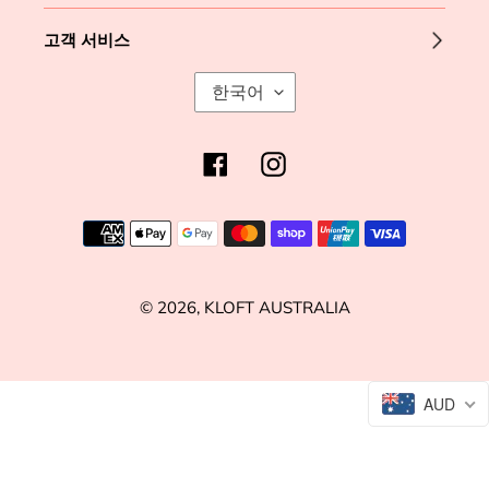
고객 서비스
언
한국어
어
Facebook
Instagram
결
제
방
© 2026,
KLOFT AUSTRALIA
법
왼
AUD
쪽
/
오