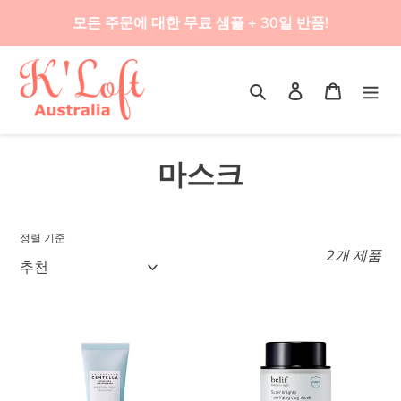
콘
모든 주문에 대한 무료 샘플 + 30일 반품!
텐
츠
로
검색
로그인
카트
건
너
뛰
컬
마스크
기
렉
션
정렬 기준
2개 제품
:
SKIN1004
빌
히
리
알
프
루
슈