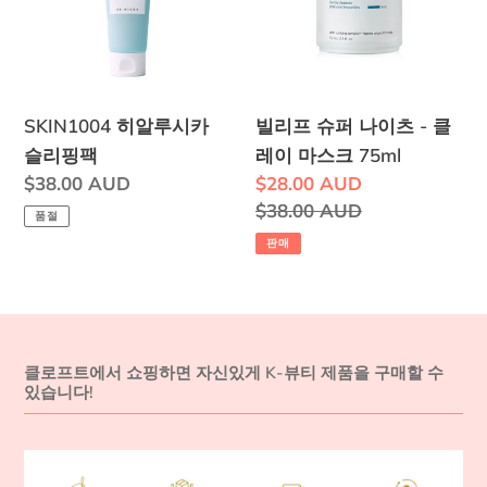
시
퍼
카
나
슬
이
리
츠
SKIN1004 히알루시카
빌리프 슈퍼 나이츠 - 클
핑
-
슬리핑팩
레이 마스크 75ml
팩
클
정
$38.00 AUD
판
$28.00 AUD
레
가
매
정
$38.00 AUD
품절
이
가
가
판매
마
격
스
크
75ml
클로프트에서 쇼핑하면 자신있게 K-뷰티 제품을 구매할 수
있습니다!